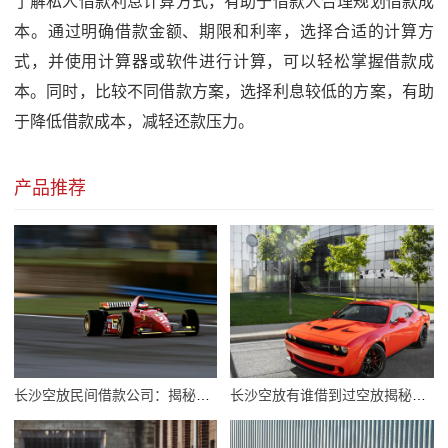
了解私人借款利息计算方式，有助于借款人合理规划借款成
本。通过明确借款金额、期限和利率，选择合适的计算方
式，并使用计算器或软件进行计算，可以轻松掌握借款成
本。同时，比较不同借款方案，选择利息较低的方案，有助
于降低借款成本，减轻还款压力。
产品推荐
长沙空放民间借款公司：揭秘靠谱平台助力个人融资需求
长沙空放有谁借到过空放揭秘贷款新趋势