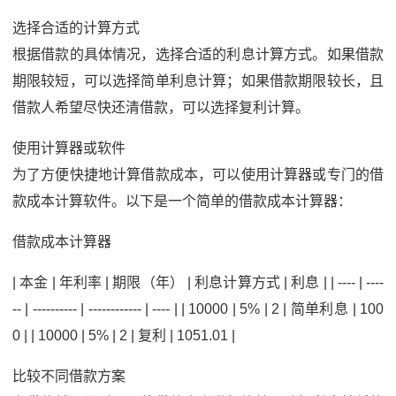
选择合适的计算方式
根据借款的具体情况，选择合适的利息计算方式。如果借款
期限较短，可以选择简单利息计算；如果借款期限较长，且
借款人希望尽快还清借款，可以选择复利计算。
使用计算器或软件
为了方便快捷地计算借款成本，可以使用计算器或专门的借
款成本计算软件。以下是一个简单的借款成本计算器：
借款成本计算器
| 本金 | 年利率 | 期限（年） | 利息计算方式 | 利息 | | ---- | ----
-- | ---------- | ------------ | ---- | | 10000 | 5% | 2 | 简单利息 | 100
0 | | 10000 | 5% | 2 | 复利 | 1051.01 |
比较不同借款方案