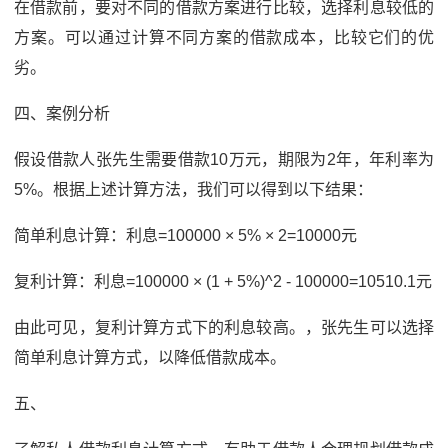
在借款前，要对不同的借款方案进行比较，选择利息较低的
方案。可以通过计算不同方案的借款成本，比较它们的优
劣。
四、案例分析
假设借款人张先生需要借款10万元，期限为2年，年利率为
5%。根据上述计算方法，我们可以得到以下结果：
简单利息计算：利息=100000 × 5% × 2=10000元
复利计算：利息=100000 × (1 + 5%)^2 - 100000=10510.1元
由此可见，复利计算方式下的利息较高。，张先生可以选择
简单利息计算方式，以降低借款成本。
五、