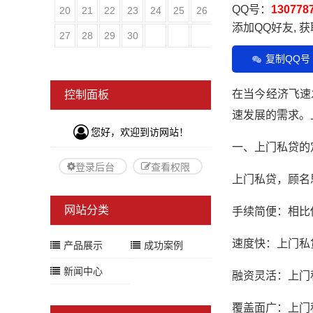
QQ号：
130778
20
21
22
23
24
25
26
添加QQ好友, 
27
28
29
30
复制QQ号
在当今经济飞速
控制面板
速发展的需求。
您好，欢迎到访网站！
一、上门私贷的
登录后台
查看权限
上门私贷，顾名
网站分类
手续简便：相比
速度快：上门私
产品展示
成功案例
新闻中心
融资灵活：上门
覆盖面广：上门