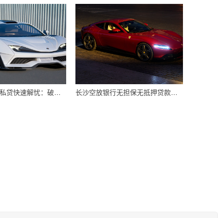
长沙空放应急私贷快速解忧：破解资金短缺难题
长沙空放银行无担保无抵押贷款轻松办理攻略