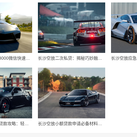
长沙空放私人借钱3000微信快速到账攻略
长沙空放二次私贷：揭秘巧妙融资策略，助你轻松突破资金瓶颈
长沙空放空放私借贷款攻略：轻松解决资金难题
长沙空放小额贷款申请必备材料全解析